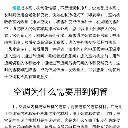
铜管
成本高，抗氧化性强，不易泄漏制冷剂。缺点是成本高，
长时间使用会老化和变硬。例如在制冷模式下（即夏季），室内机
吸收室内热量（排风空调），将雪种变成低压种子，在温暖的雪种
中，通过较大的铜管将其排出室外机。您可以用手触摸较大的铜
管，它会感到冷，同时表面会变湿。积雪通过铜管离开房间，被压
缩机压缩，然后变成高温高压积雪，进入室外热交换器释放热量
（风扇旋转）。然后用另一种铜管（较小的）的中压雪种中压温度
进入室内，通过节流阀（毛细管或膨胀阀）进入室内机之前，用节
流阀切割的体积较小，但经过节流阀后换气阀的体积突然变大，这
时的雪花即刻降雪，成为低温低压，发热量大。可以想象，铜管对
于空调制冷具有重要意义。
空调为什么需要用到铜管
1，空调室内机与室外机的连接，需要连接的连接材料。广泛用
于空调室内机和室外机相连接的材料，用于铜管和铝管。目前，最
常见的空调连接材料是空调铜管。这是为什么？由于制冷剂最终要
在蒸发器中吸收热量，然后在冷凝器中释放热量，因此空调的铜管