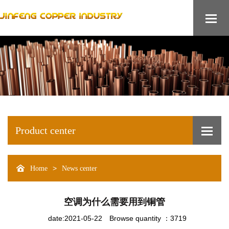
Product center
>
Home
News center
空调为什么需要用到铜管
date:2021-05-22
Browse quantity ：3719