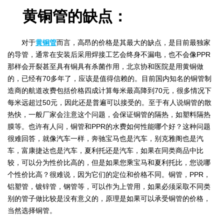
黄铜管的缺点：
对于
黄铜管
而言，高昂的价格是其最大的缺点，是目前最独家
的导管，通常在安装后采用焊接工艺会终身不漏电，也不会像PPR
那样会开裂甚至具有铜具有杀菌作用，北京协和医院是用黄铜做
的，已经有70多年了，应该是值得信赖的。目前国内知名的铜管制
造商的航道改费包括价格四成计算每米最高降到70元，很多情况下
每米远超过50元，因此还是普遍可以接受的。至于有人说铜管的散
热快，一般厂家会注意这个问题，会保证铜管的隔热，如塑料隔热
膜等。也许有人问，铜管和PPR的水费如何性能哪个好？这种问题
很难回答，就像汽车一样，奔驰宝马也是汽车，别克雅阁也是汽
车，富康捷达也是汽车，夏利托还是汽车，如果在同类商品中比
较，可以分为性价比高的，但是如果您乘宝马和夏利托比，您说哪
个性价比高？很难说，因为它们的定位和价格不同。铜管，PPR，
铝塑管，镀锌管，钢管等，可以作为上管用，如果必须采取不同类
别的管子做比较是没有意义的，原理是如果可以承受铜管的价格，
当然选择铜管。