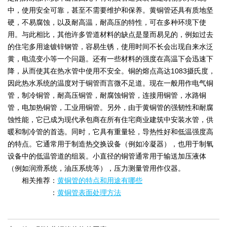
中，使用安全可靠，甚至不需要维护和保养。黄铜管还具有质地坚
硬，不易腐蚀，以及耐高温，耐高压的特性，可在多种环境下使
用。与此相比，其他许多管道材料的缺点是显而易见的，例如过去
的住宅多用途镀锌钢管，容易生锈，使用时间不长会出现自来水泛
黄，电流变小等一个问题。还有一些材料的强度在高温下会迅速下
降，从而使其在热水管中使用不安全。铜的熔点高达1083摄氏度，
因此热水系统的温度对于铜管而言微不足道。现在一般用作电气铜
管，制冷铜管，耐高压铜管，耐腐蚀铜管，连接用铜管，水路铜
管，电加热铜管，工业用铜管。另外，由于黄铜管的强韧性和耐腐
蚀性能，它已成为现代承包商在所有住宅商业建筑中安装水管，供
暖和制冷管的首选。同时，它具有重量轻，导热性好和低温强度高
的特点。它通常用于制造热交换设备（例如冷凝器），也用于制氧
设备中的低温管道的组装。小直径的铜管通常用于输送加压液体
（例如润滑系统，油压系统等），压力测量管用作仪器。
相关推荐：
黄铜管的特点和用途有哪些
：
黄铜管表面处理方法