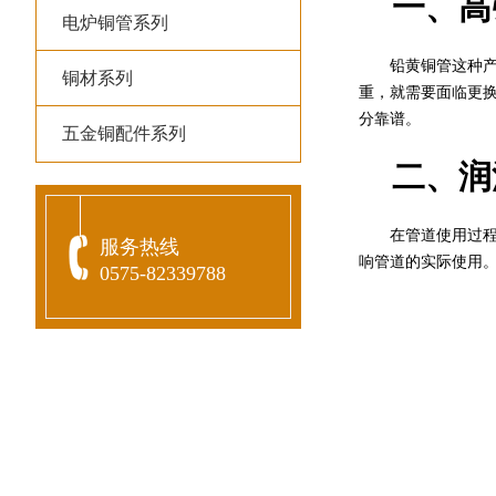
一、高
电炉铜管系列
铅黄铜管这种产品
铜材系列
重，就需要面临更
分靠谱。
五金铜配件系列
二、润
在管道使用过程中
服务热线
响管道的实际使用
0575-82339788