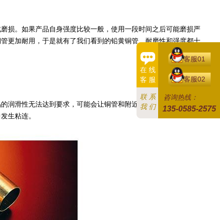
磨损。如果产品自身强度比较一般，使用一段时间之后可能磨损严
铜管更加耐用，于是就有了我们看到的铅黄铜管，耐磨性和强度都十
客服01
在 线
客服02
客 服
联 系
咨询热线：
的润滑性无法达到要求，可能会让铜管和附近的物件产生粘连，影
我 们
135-0585-2575
中发生粘连。