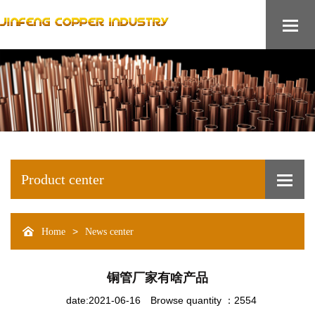
Product center
>
Home
News center
铜管厂家有啥产品
date:2021-06-16
Browse quantity ：2554