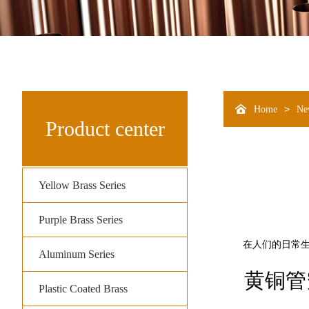
>
Home
Ne
Product center
Yellow Brass Series
Purple Brass Series
在人们的日常生活
Aluminum Series
黄铜管
Plastic Coated Brass