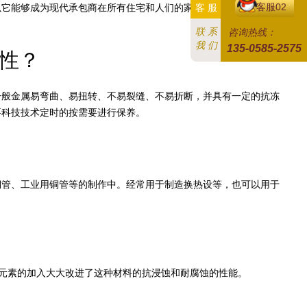
客服02
它能够成为现代承包商在所有住宅和人们的家庭中的自来水管道、
客 服
联 系
咨询热线：
我 们
135-0585-2575
性？
般金属易弯曲、易扭转、不易裂缝、不易折断，并具有一定的抗冻
要科技技术定时的按需要进行保养。
管、工业用铜管等的制作中。经常用于制造换热设等，也可以用于
度的元素的加入大大改进了这种材料的抗浸蚀和耐腐蚀的性能。