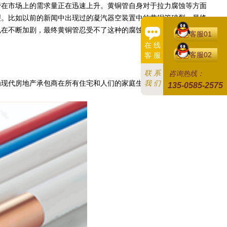
在市场上的需求量正在迅速上升。黄铜管自身对于拉力腐蚀等方面
裂。比如以前的新闻中出现过的凝汽器空装置中的黄铜管破裂，最终
也在不断加剧，最终黄铜管忍受不了这种的腐蚀而发生破裂的情况。
客服01
在 线
客服02
客 服
联 系
咨询热线：
我 们
现代房地产承包商在所有住宅和人们的家庭生活中的首选材料，是
135-0585-2575