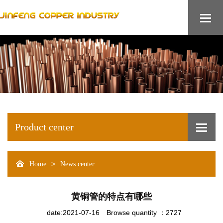
Product center
>
Home
News center
黄铜管的特点有哪些
date:2021-07-16
Browse quantity ：2727