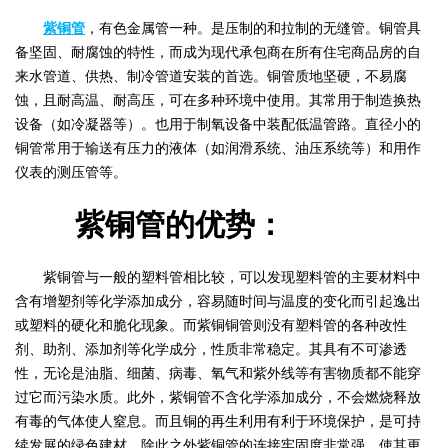
紫铜管
，有色金属管一种。是压制的和拉制的无缝管。铜管具
备坚固、耐腐蚀的特性，而成为现代承包商在所有住宅商品房的自
来水管道、供热、制冷管道安装的首选。铜管质地坚硬，不易腐
蚀，且耐高温、耐高压，可在多种环境中使用。其常用于制造换热
设备（如冷凝器等）。也用于制氧设备中装配低温管路。直径小的
铜管常用于输送有压力的液体（如润滑系统、油压系统等）和用作
仪表的测压管等。
紫铜管的优势：
紫铜管与一般的塑料管相比较，可以发现塑料管的主要材料中
含有增塑剂等化学添加成分，容易随时间与温度的变化而引起逸出
或塑料的硬化和脆化现象。而紫铜铜管则没有塑料管的各种改性
剂、助剂、添加剂等化学成分，性质非常稳定。其具有不可渗透
性，无论是油脂、细菌、病毒、氧气和紫外线等有害物质都不能穿
过它而污染水质。此外，紫铜管不含化学添加成分，不会燃烧释放
有毒的气体使人窒息。而且铜的再生利用有利于环境保护，是可持
续发展的绿色建材。除此之外紫铜管的连接牢固度非常强，使其更