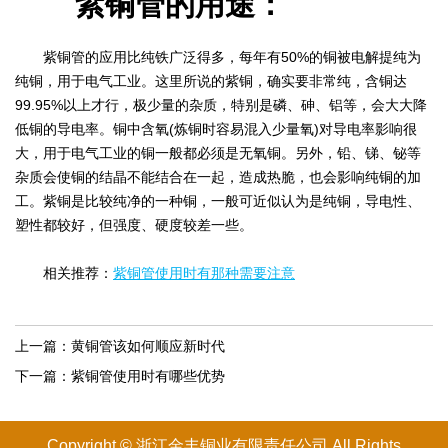
紫铜管的用途：
紫铜管的应用比纯铁广泛得多，每年有50%的铜被电解提纯为
纯铜，用于电气工业。这里所说的紫铜，确实要非常纯，含铜达
99.95%以上才行，极少量的杂质，特别是磷、砷、铝等，会大大降
低铜的导电率。铜中含氧(炼铜时容易混入少量氧)对导电率影响很
大，用于电气工业的铜一般都必须是无氧铜。另外，铅、锑、铋等
杂质会使铜的结晶不能结合在一起，造成热脆，也会影响纯铜的加
工。紫铜是比较纯净的一种铜，一般可近似认为是纯铜，导电性、
塑性都较好，但强度、硬度较差一些。
相关推荐：
紫铜管使用时有那种需要注意
上一篇：
黄铜管该如何顺应新时代
下一篇：
紫铜管使用时有哪些优势
Copyright © 浙江金丰铜业有限
责任
公司 All Rights