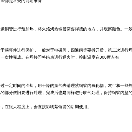
这些都是常规的前期准备
铜管进行预加热，将火焰烤热铜管需要焊接的地方，并观察颜色。一般暗红
损坏件进行保护，一般对于电磁阀，四通阀等要拆开后，第二次进行焊
一次性完成。在焊接即将结束进行退火时，控制温度在300度左右
一定时间的冷却，用干燥的氮气去清理紫铜管内氧化物，灰尘和一些焊
化的部分依旧要进行处理，完成后也是同样进行吹气处理，保持铜管内壁
在很大程度上，会直接影响紫铜管的后期使用。