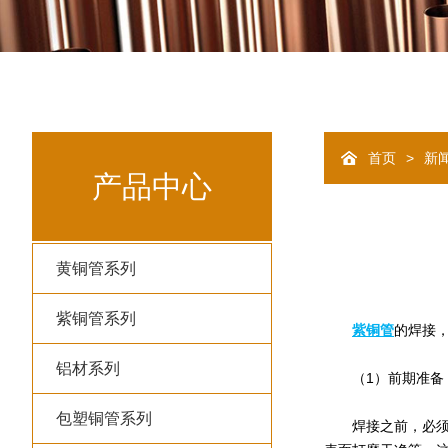
>
首页
新
产品中心
黄铜管系列
紫铜管系列
紫铜管
的焊接
铝材系列
（1）前期准备
包塑铜管系列
焊接之前，必须要