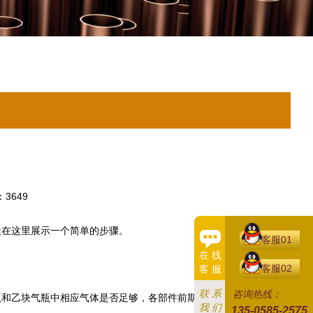
3649
天在这里展示一个简单的步骤。
客服01
在 线
客服02
客 服
联 系
咨询热线：
和乙块气瓶中相应气体是否足够，各部件前期检车完好无损，材料
我 们
135-0585-2575