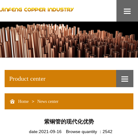
Product center
>
Home
News center
紫铜管的现代化优势
date:2021-09-16
Browse quantity ：2542