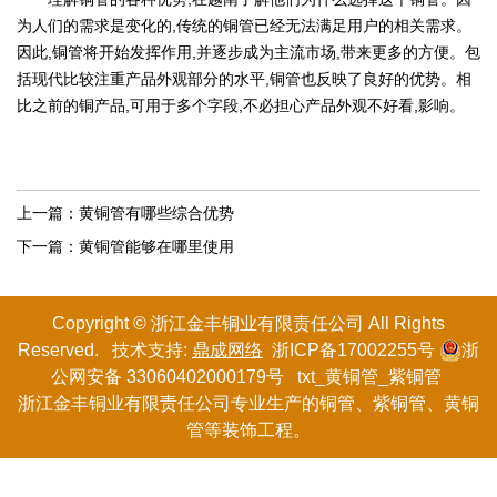
为人们的需求是变化的,传统的铜管已经无法满足用户的相关需求。
因此,铜管将开始发挥作用,并逐步成为主流市场,带来更多的方便。包
括现代比较注重产品外观部分的水平,铜管也反映了良好的优势。相
比之前的铜产品,可用于多个字段,不必担心产品外观不好看,影响。
上一篇：
黄铜管有哪些综合优势
下一篇：
黄铜管能够在哪里使用
Copyright © 浙江金丰铜业有限
责任
公司 All Rights
Reserved. 技术支持:
鼎成网络
浙ICP备17002255号
浙
公网安备 33060402000179号
txt
_
黄铜管
_
紫铜管
浙江金丰铜业有限责任公司专业生产的
铜管
、紫铜管、黄铜
管等装饰工程。