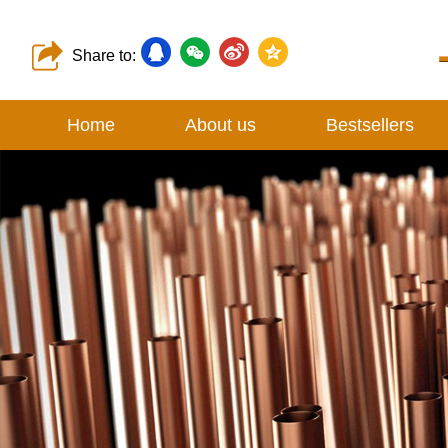
Share to:
Home
About us
Bestsellers