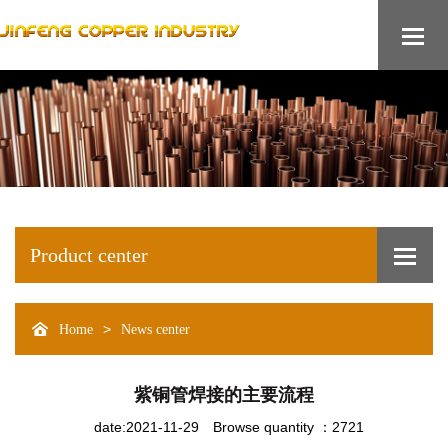
Product center
>
Home
News center
紫铜管焊接的主要流程
date:2021-11-29
Browse quantity ：2721