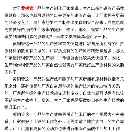
对于
黄铜管
产品的生产制作厂家来说，生产出来的铜管产品数
量越多，那么也就可以销售出去更多的铜管产品，让厂家拥有更高
的经济收入了。而厂家想要生产制作出更多铜管产品来，自然也就
需要做好自身的生产效率的提升工作了。那么，铜管产品的生产效
率受到哪些因素的影响呢?下面本文就来简单地介绍一下。
黄铜管这一产品的生产效率首先便是与厂家自身所拥有的生产
原材料的数量有关系的。厂家所拥有的生产原材料数量越多，那么
厂家进行铜管产品的生产加工工作也就会比较高效快速了。因此，
生产制作铜管产品的厂家自然也就需要厂家做好生产原材料的采购
工作了。
黄铜管这一产品的生产效率除了与厂家所拥有原材料数量有关
系之外，还有便是与厂家自身所掌握的生产技术的专业性有关系
的。厂家所掌握的生产技术越先进和专业，自然也就可以拥有比较
不错的生产效率了。所以，生产厂家也需要做好自身的生产技术的
提升工作了。
黄铜管这一产品的生产效率最后还与工厂的生产规模大小有关
系。厂家做好了上述的工作之外，还需要适当地扩大自己的生产规
模，让工厂拥有更多的劳动力也来进行铜管产品的生产加工工作