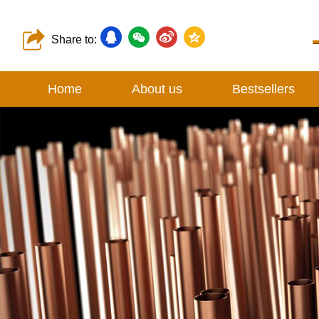
Share to:
Home
About us
Bestsellers