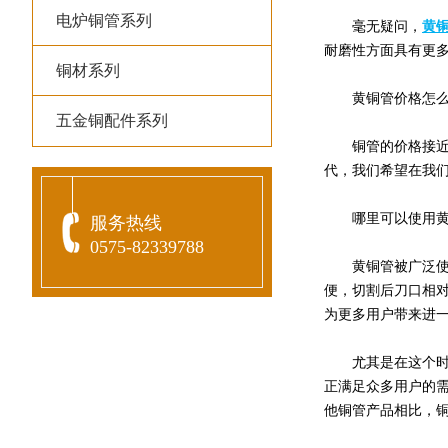
电炉铜管系列
毫无疑问，
黄
耐磨性方面具有更
铜材系列
黄铜管价格怎么
五金铜配件系列
铜管的价格接近大
代，我们希望在我
哪里可以使用黄
服务热线
0575-82339788
黄铜管被广泛使用
便，切割后刀口相
为更多用户带来进
尤其是在这个时代
正满足众多用户的
他铜管产品相比，