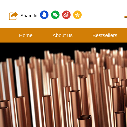
Share to:
Home
About us
Bestsellers