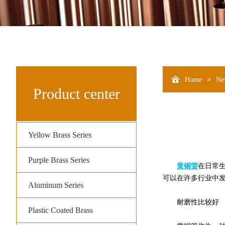
>
Home
Ne
Product center
Yellow Brass Series
Purple Brass Series
黄铜管
在日常
可以在许多行业中
Aluminum Series
耐磨性比较好
Plastic Coated Brass