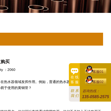
道购买
ity ：2060
客服01
在 线
客服02
合在热水器领域发挥作用。例如，普通的热水器输送管主要由铅黄铜
客 服
种易于使用的黄铜管？
联 系
咨询热线：
我 们
135-0585-2575