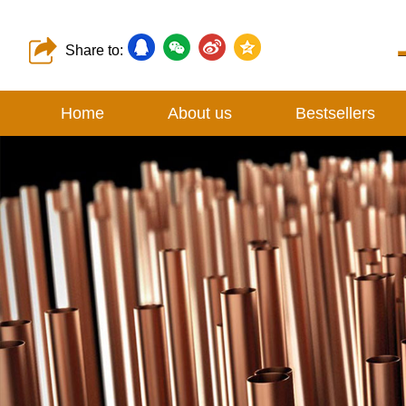
Share to:
Home
About us
Bestsellers