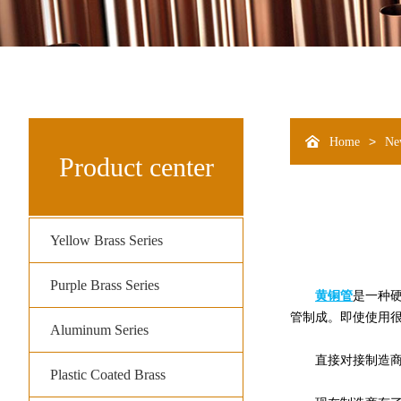
>
Home
Ne
Product center
Yellow Brass Series
Purple Brass Series
黄铜管
是一种
管制成。即使使用
Aluminum Series
直接对接制造
Plastic Coated Brass