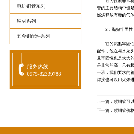
它的性质非常稳定
电炉铜管系列
管的主要结构中也
燃烧释放有毒的气
铜材系列
2：黏贴牢固性
五金铜配件系列
它的黏贴牢固性是
配件，他在与水龙
且牢固性也是大大
是非常的高，只有
服务热线
一班，我们要求的
0575-82339788
焊接也可以用火焰
上一篇：
紫铜管可
下一篇：
紫铜管价