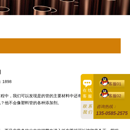
用
1898
客服01
在 线
客服02
过程中，我们可以发现是的管的主要材料中还有一些特殊的化学添加
客 服
化？他不会像塑料管的各种添加剂。
联 系
咨询热线：
我 们
135-0585-2575