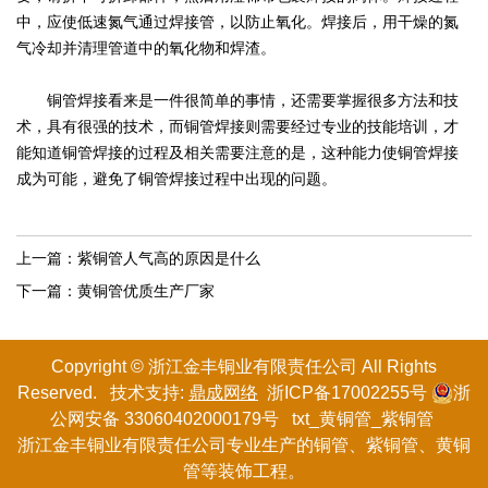
中，应使低速氮气通过焊接管，以防止氧化。焊接后，用干燥的氮
气冷却并清理管道中的氧化物和焊渣。
铜管焊接看来是一件很简单的事情，还需要掌握很多方法和技
术，具有很强的技术，而铜管焊接则需要经过专业的技能培训，才
能知道铜管焊接的过程及相关需要注意的是，这种能力使铜管焊接
成为可能，避免了铜管焊接过程中出现的问题。
上一篇：
紫铜管人气高的原因是什么
下一篇：
黄铜管优质生产厂家
Copyright © 浙江金丰铜业有限
责任
公司 All Rights
Reserved. 技术支持:
鼎成网络
浙ICP备17002255号
浙
公网安备 33060402000179号
txt
_
黄铜管
_
紫铜管
浙江金丰铜业有限责任公司专业生产的
铜管
、紫铜管、黄铜
管等装饰工程。