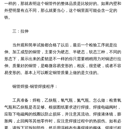
一样的，那就表明这个铜管件的整体品质是比较好的。如果内壁和
外壁明显有点不同，那么就要当心，这个铜里面可能会含一定的
铁。
三：拉伸
当外观和简单试验都合格了以后，最后一个检验工序就是拉
伸。加工成型的铜管，主要分为硬态、半硬态，软态三种，不同的
形态下，展示出来的柔韧是不一样的你只需要稍稍用力对铜进行拉
伸。质量好的铜管，是略微容易变形的，相反，很坚硬，或者不容
易变形的。基本上可以断定铜管质量上做的是欠佳的。
铜管焊接-铜管焊接程序：
工具准备：焊枪，乙炔瓶，氧气瓶，氮气瓶。怎么做：检查氧
气瓶和乙炔瓶是否足够。根据图纸要求进行焊接。焊接电磁阀时，
应取下电磁阀的线圈以防止损坏，并注意其流动。焊接液体镜，膨
胀阀，止回阀等其他零件时，应注意焊接过程中的热损伤。如有必
要，请拆下可拆卸部件，然后用湿棉布包裹焊接的阀体。焊接过程