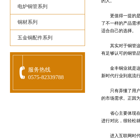
的人。
电炉铜管系列
更值得一提的是，
铜材系列
了不一样的产品需
适合自己的选择。
五金铜配件系列
其实对于铜管这种
有足够认可的铜管
金丰铜业就是这样
服务热线
新时代行业到底流
0575-82339788
只有弄懂了用户的
的市场需求。正因
省心主要体现在两
进行对比，很轻松
进入互联网时代之