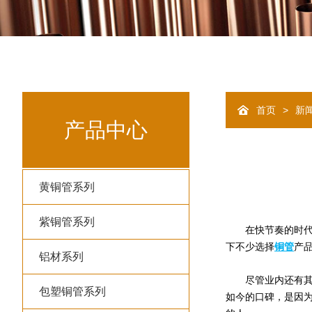
>
首页
新
产品中心
黄铜管系列
紫铜管系列
在快节奏的时代，
下不少选择
铜管
产
铝材系列
尽管业内还有其他
包塑铜管系列
如今的口碑，是因