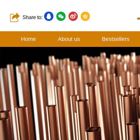
Share to:
Home
About us
Bestsellers