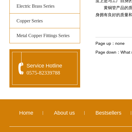
度上是与工厂自身
Electric Brass Series
黄铜管产品的质量
身拥有良好的质量
Copper Series
Metal Copper Fittings Series
Page up：
none
Page down：
What m
Service Hotline
0575-82339788
Home
About us
Bestsellers