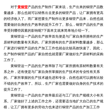
对于
黄铜管
产品的生产制作厂家来说，生产出来的铜管产品数
量越多，那么也就可以销售出去更多的铜管产品，让厂家拥有更高
的经济收入了。而厂家想要生产制作出更多铜管产品来，自然也就
需要做好自身的生产效率的提升工作了。那么，铜管产品的生产效
率受到哪些因素的影响呢?下面本文就来简单地介绍一下。
黄铜管这一产品的生产效率首先便是与厂家自身所拥有的生产
原材料的数量有关系的。厂家所拥有的生产原材料数量越多，那么
厂家进行铜管产品的生产加工工作也就会比较高效快速了。因此，
生产制作铜管产品的厂家自然也就需要厂家做好生产原材料的采购
工作了。
黄铜管这一产品的生产效率除了与厂家所拥有原材料数量有关
系之外，还有便是与厂家自身所掌握的生产技术的专业性有关系
的。厂家所掌握的生产技术越先进和专业，自然也就可以拥有比较
不错的生产效率了。所以，生产厂家也需要做好自身的生产技术的
提升工作了。
黄铜管这一产品的生产效率最后还与工厂的生产规模大小有关
系。厂家做好了上述的工作之外，还需要适当地扩大自己的生产规
模，让工厂拥有更多的劳动力也来进行铜管产品的生产加工工作